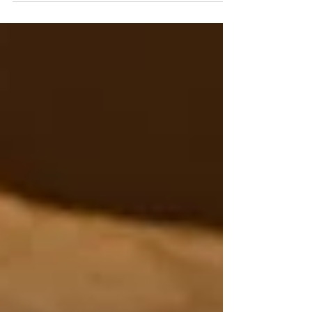
proprietari hanno bisogno di soluzioni
complete, flessibili e soprattutto efficaci. È
proprio da questa esigenza che nasce il
modello del gruppo immobiliare di cui fa
parte ImmoBo Srl: una struttura integrata
capace di coprire ogni aspetto della
gestione e valorizzazione immobiliare.