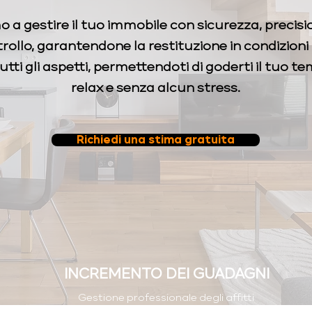
 a gestire il tuo immobile con sicurezza, precisi
ollo, garantendone la restituzione in condizioni 
tti gli aspetti, permettendoti di goderti il tuo t
relax e senza alcun stress.
Richiedi una stima gratuita
INCREMENTO DEI GUADAGNI
Gestione professionale degli affitti
brevi con aumento delle entrate