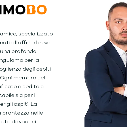
amico, specializzato
ati all'affitto breve.
e una profonda
tinguiamo per la
oglienza degli ospiti
i. Ogni membro del
ficato e dedito a
bile sia per i
r gli ospiti. La
la prontezza nelle
ostro lavoro ci