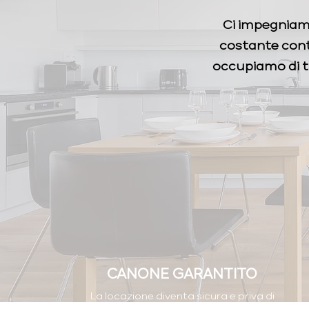
Ci impegniamo
costante contr
occupiamo di tu
CANONE GARANTITO
La locazione diventa sicura e priva di
rischi, senza incertezze legate a