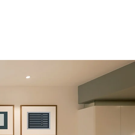
protezione del tuo immob
ile
.
Il
tuo immobile è
al sicuro!