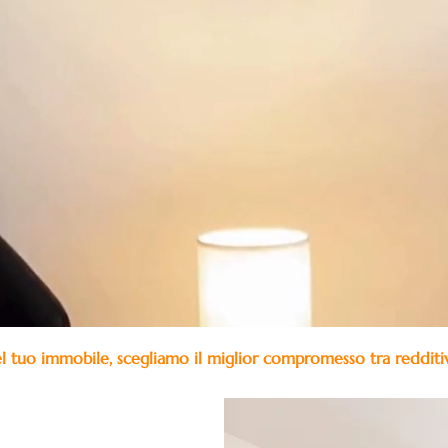
el tuo immobile, scegliamo il miglior compromesso tra redditivi